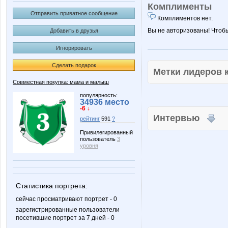
Комплименты
Отправить приватное сообщение
Комплиментов нет.
Вы не авторизованы! Чтоб
Добавить в друзья
Игнорировать
Сделать подарок
Метки лидеров
Совместная покупка: мама и малыш
популярность:
34936 место
-6 ↓
Интервью
рейтинг
591
?
Привилегированный
пользователь
3
уровня
Статистика портрета:
сейчас просматривают портрет - 0
зарегистрированные пользователи
посетившие портрет за 7 дней - 0